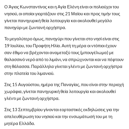
Ο Άγιος Κωνσταντίνος και η Αγία Ελένη είναι οι πολιούχοι του
νησιού, οι οποίοι γιορτάζουν στις 21 Μαϊου και προς τιμήν τους
γίνεται πανηγυρική θεία λειτουργία και ακολουθεί μεγάλο
πανηγύρι με ζωντανή ορχήστρα.
Το μεγαλύτερο όμως, πανηγύρι που γίνεται στο νησί είναι στις
19 Ιουλίου, του Προφήτη Ηλία. Αυτή τη μέρα οι ντόπιοι έχουν
σαν έθιμο να βρέχονται αναμεταξύ τους (μπουγέλωμα) με
θαλασσινό νερό από το λιμάνι, να σπρώχνονται και να πέφτουν
στη θάλασσα. Παράλληλα γίνεται γλέντι με ζωντανή ορχήστρα
στην πλατεία του λιμανιού.
Στις 15 Αυγούστου, ημέρα της Παναγίας, που είναι στην περιοχή
χωράφια, γίνεται πανηγυρική θεία λειτουργία και ακολουθεί
γλέντι με ζωντανή ορχήστρα.
Στις 13 Σεπτεμβρίου γίνονται εορταστικές εκδηλώσεις για την
απελευθέρωση του νησιού και την ενσωμάτωσή του με τη
μητέρα Ελλάδα.