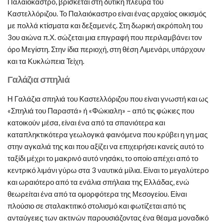
Παλαιόκαστρο, βρίσκεται στη δυτική πλευρά του
Καστελλόριζου. Το Παλαιόκαστρο είναι ένας αρχαίος οικισμός
με πολλά κτίσματα και δεξαμενές. Στη δωρική ακρόπολη του
3ου αιώνα π.Χ. σώζεται μια επιγραφή που περιλαμβάνει τον
όρο Μεγίστη. Στην ίδια περιοχή, στη θέση Λιμενάρι, υπάρχουν
και τα Κυκλώπεια Τείχη.
Γαλάζια σπηλιά
Η Γαλάζια σπηλιά του Καστελλόριζου που είναι γνωστή και ως
«Σπηλιά του Παραστά» ή «Φώκιαλη» – από τις φώκιες που
κατοικούν μέσα, είναι ένα από τα σπανιότερα και
καταπληκτικότερα γεωλογικά φαινόμενα που κρύβει η γη μας
στην αγκαλιά της και που αξίζει να επιχειρήσει κανείς αυτό το
ταξίδι μέχρι το μακρινό αυτό νησάκι, το οποίο απέχει από το
κεντρικό λιμάνι γύρω στα 3 ναυτικά μίλια. Είναι το μεγαλύτερο
και ωραιότερο από τα ενάλια σπήλαια της Ελλάδας, ενώ
θεωρείται ένα από τα ομορφότερα της Μεσογείου. Είναι
πλούσιο σε σταλακτιτικό στολισμό και φωτίζεται από τις
ανταύγειες των ακτινών παρουσιάζοντας ένα θέαμα μοναδικό