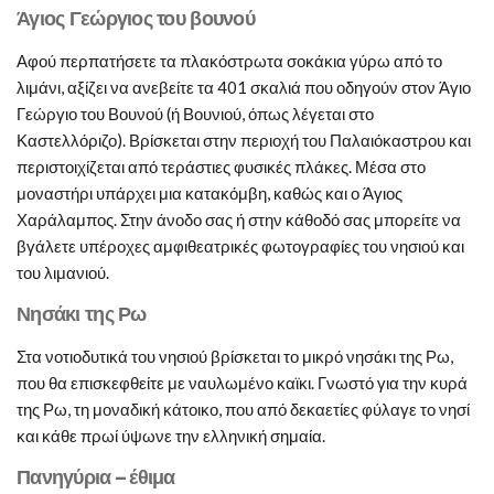
Άγιος Γεώργιος του βουνού
Αφού περπατήσετε τα πλακόστρωτα σοκάκια γύρω από το
λιμάνι, αξίζει να ανεβείτε τα 401 σκαλιά που οδηγούν στον Άγιο
Γεώργιο του Βουνού (ή Βουνιού, όπως λέγεται στο
Καστελλόριζο). Βρίσκεται στην περιοχή του Παλαιόκαστρου και
περιστοιχίζεται από τεράστιες φυσικές πλάκες. Μέσα στο
μοναστήρι υπάρχει μια κατακόμβη, καθώς και ο Άγιος
Χαράλαμπος. Στην άνοδο σας ή στην κάθοδό σας μπορείτε να
βγάλετε υπέροχες αμφιθεατρικές φωτογραφίες του νησιού και
του λιμανιού.
Νησάκι της Ρω
Στα νοτιοδυτικά του νησιού βρίσκεται το μικρό νησάκι της Ρω,
που θα επισκεφθείτε με ναυλωμένο καϊκι. Γνωστό για την κυρά
της Ρω, τη μοναδική κάτοικο, που από δεκαετίες φύλαγε το νησί
και κάθε πρωί ύψωνε την ελληνική σημαία.
Πανηγύρια – έθιμα