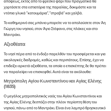
απόψεως, εκτός από το φρέσκο ψάρι που πραγματικά θα
χορτάσετε στα εστιατόρια της παραλίας, δοκιμάστε και τα
ντόπια γλυκά “κατουμάρια”, “στραβά” και χαλβά.
Το καθημερινό σας μπάνιο μπορείτε να το απολαύσετε στον Άη
Γιώργη του νησιού, στον Άγιο Στέφανο, στις πλάκες και στο
Μαντράκι.
Αξιοθέατα
Το νησί πέρα από το ένδοξο παρελθόν του προσφέρεται και για
οικολογικές διαδρομές, καθώς και περιπάτους. Επίσης, έχει να
επιδείξει αρκετά αξιοθέατα, τα οποία ο επισκέπτης δε θα πρέπει
να παραλείψει να επισκεφθεί. Αυτά είναι τα ακόλουθα:
Μητρόπολη Αγίου Κωνσταντίνου και Αγίας Ελένης
(1835)
Ο μεγάλος μητροπολιτικός ναός του Αγίου Κωνσταντίνου και
της Αγίας Ελένης δεσπόζει στην πλέον περίοπτη θέση του
νησιού, πάνω από το Μαντράκι. Είναι ένα λαμπρό θρησκευτικό