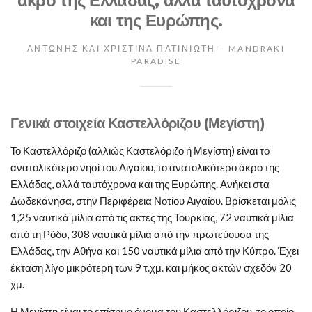
άκρο της Ελλάδας, αλλά ταυτόχρονα
και της Ευρώπης.
ΑΝΤΩΝΗΣ ΚΑΙ ΧΡΙΣΤΙΝΑ ΠΑΤΙΝΙΩΤΗ – MANDRAKI
PARADISE
Γενικά στοιχεία Καστελλόριζου (Μεγίστη)
Το Καστελλόριζο (αλλιώς Καστελόριζο ή Μεγίστη) είναι το
ανατολικότερο νησί του Αιγαίου, το ανατολικότερο άκρο της
Ελλάδας, αλλά ταυτόχρονα και της Ευρώπης. Ανήκει στα
Δωδεκάνησα, στην Περιφέρεια Νοτίου Αιγαίου. Βρίσκεται μόλις
1,25 ναυτικά μίλια από τις ακτές της Τουρκίας, 72 ναυτικά μίλια
από τη Ρόδο, 308 ναυτικά μίλια από την πρωτεύουσα της
Ελλάδας, την Αθήνα και 150 ναυτικά μίλια από την Κύπρο. Έχει
έκταση λίγο μικρότερη των 9 τ.χμ. και μήκος ακτών σχεδόν 20
χμ.
Η Μεγίστη είναι το επίσημο όνομα του Καστελλόριζου, το οποίο