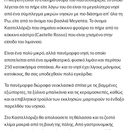
λέγεται ότι το πήρε είτε λόγω του ότι είναι το μεγαλύτερο νησί
από ένα σύμπλεγμα μικρών νησιών με πιο διάσημο απ’ όλα τη
Ρω, είτε από το όνομα του βασιλιά Μεγιστέα. Το όνομα
Καστελλόριζο που σημαίνει κόκκινο φρούριο το πήρε από το
κόκκινο κάστρο (Castello Rosso) που είναι χτισμένο στην
είσοδο του λιμανιού.
Είναι ένα πολύ μικρό, αλλά πανέμορφο νησί, το οποίο
αποτελείται από ένα αμφιθεατρικό, φυσικό λιμάνι και περίπου
250 κατοικήσιμα σπιτάκια. Αν και το νησί έχει λίγους μόνιμους
κατοίκους, θα σας υποδεχθούν πολύ εγκάρδια.
Τα πανέμορφα διώροφα νεοκλασικά σπίτια με τις βαμμένες
εξώπορτες, τα ξύλινα μπαλκόνια και τις κεραμοσκεπές, καθώς
και οι επιβλητικοί τρούλοι των εκκλησιών, μαρτυρούν το ένδοξο
παρελθόν του νησιού.
Στο Καστελλόριζο θα απολαύσετε τη θάλασσα και το ζεστό
κλίμα μακριά από τη βουή της πόλης. Από γαστρονομικής