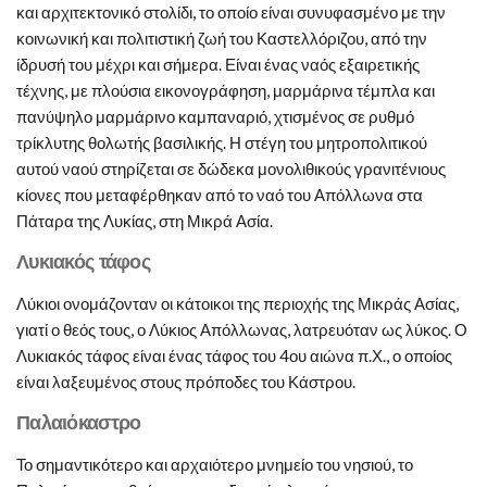
και αρχιτεκτονικό στολίδι, το οποίο είναι συνυφασμένο με την
κοινωνική και πολιτιστική ζωή του Καστελλόριζου, από την
ίδρυσή του μέχρι και σήμερα. Είναι ένας ναός εξαιρετικής
τέχνης, με πλούσια εικονογράφηση, μαρμάρινα τέμπλα και
πανύψηλο μαρμάρινο καμπαναριό, χτισμένος σε ρυθμό
τρίκλυτης θολωτής βασιλικής. Η στέγη του μητροπολιτικού
αυτού ναού στηρίζεται σε δώδεκα μονολιθικούς γρανιτένιους
κίονες που μεταφέρθηκαν από το ναό του Απόλλωνα στα
Πάταρα της Λυκίας, στη Μικρά Ασία.
Λυκιακός τάφος
Λύκιοι ονομάζονταν οι κάτοικοι της περιοχής της Μικράς Ασίας,
γιατί ο θεός τους, ο Λύκιος Απόλλωνας, λατρευόταν ως λύκος. Ο
Λυκιακός τάφος είναι ένας τάφος του 4ου αιώνα π.Χ., ο οποίος
είναι λαξευμένος στους πρόποδες του Κάστρου.
Παλαιόκαστρο
Το σημαντικότερο και αρχαιότερο μνημείο του νησιού, το