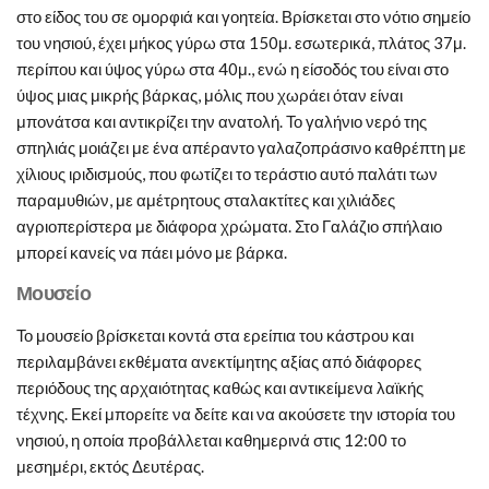
στο είδος του σε ομορφιά και γοητεία. Βρίσκεται στο νότιο σημείο
του νησιού, έχει μήκος γύρω στα 150μ. εσωτερικά, πλάτος 37μ.
περίπου και ύψος γύρω στα 40μ., ενώ η είσοδός του είναι στο
ύψος μιας μικρής βάρκας, μόλις που χωράει όταν είναι
μπονάτσα και αντικρίζει την ανατολή. Το γαλήνιο νερό της
σπηλιάς μοιάζει με ένα απέραντο γαλαζοπράσινο καθρέπτη με
χίλιους ιριδισμούς, που φωτίζει το τεράστιο αυτό παλάτι των
παραμυθιών, με αμέτρητους σταλακτίτες και χιλιάδες
αγριοπερίστερα με διάφορα χρώματα. Στο Γαλάζιο σπήλαιο
μπορεί κανείς να πάει μόνο με βάρκα.
Μουσείο
Το μουσείο βρίσκεται κοντά στα ερείπια του κάστρου και
περιλαμβάνει εκθέματα ανεκτίμητης αξίας από διάφορες
περιόδους της αρχαιότητας καθώς και αντικείμενα λαϊκής
τέχνης. Εκεί μπορείτε να δείτε και να ακούσετε την ιστορία του
νησιού, η οποία προβάλλεται καθημερινά στις 12:00 το
μεσημέρι, εκτός Δευτέρας.